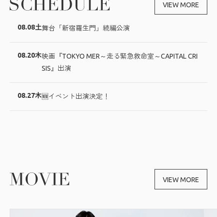
VIEW MORE
08.08
土
舞台「新宿羅生門」続編公演
08.20
木
映画『TOKYO MER～走る緊急救命室～CAPITAL CRI
SIS』出演
08.27
木
🆕イベント出演決定！
VIEW MORE